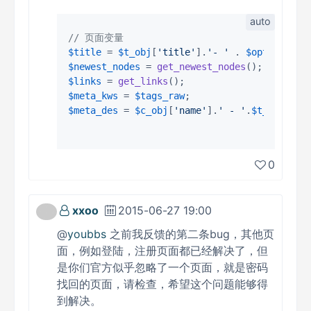
// 页面变量
$title
 = 
$t_obj
[
'title'
].
'- '
 . 
$options
[
'n
$newest_nodes
 = 
get_newest_nodes
$links
 = 
get_links
$meta_kws
 = 
$tags_raw
$meta_des
 = 
$c_obj
[
'name'
].
' - '
.
$t_obj
[
'au
0
xxoo
2015-06-27 19:00
@
youbbs
之前我反馈的第二条bug，其他页
面，例如登陆，注册页面都已经解决了，但
是你们官方似乎忽略了一个页面，就是密码
找回的页面，请检查，希望这个问题能够得
到解决。