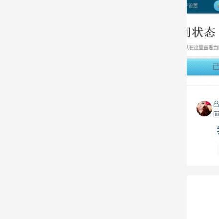
创业
问答
趣事
盘点
优惠码
AppFog
前端
二次开发
saepy log
python
openshift
网络支付
英文站
VPS
Octopress
七牛
ijd8
云盘
云服务