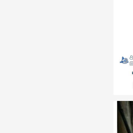
Nginx
数据库
在线工具
Google
Golang
lua
youdb
mithril
ssl
xmr
笔记
AI
路由器
工具
清除HTML标签
跑步距离配速时间计算