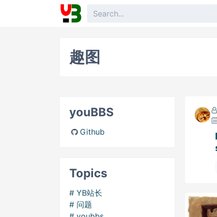
趣图
youBBS
Github
Topics
YB站长
问题
youbbs