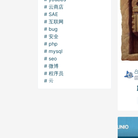
云商店
SAE
互联网
bug
安全
php
mysql
seo
微博
程序员
云
趣图
模板
BAE
建议
GAE
阿里云
又拍云