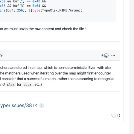
type/issues/38
7
0