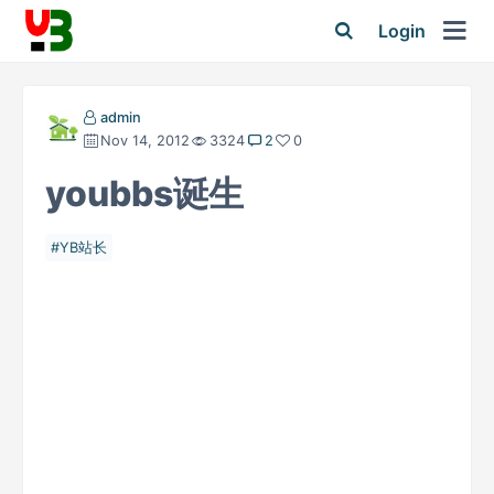
Login
admin
Nov 14, 2012
3324
2
0
youbbs诞生
YB站长