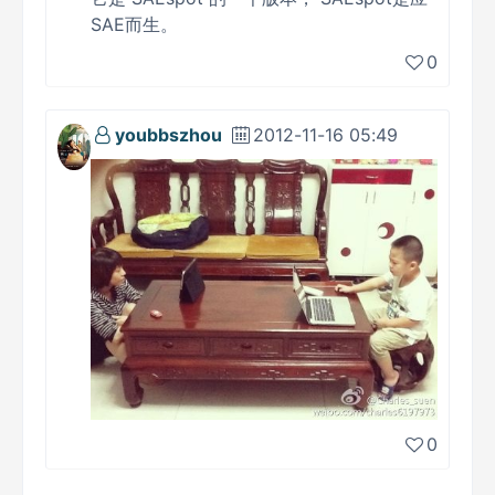
SAE而生。
0
youbbszhou
2012-11-16 05:49
0