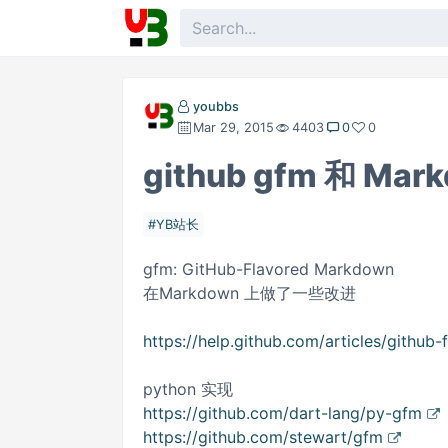
youbbs
Mar 29, 2015
4403
0
0
github gfm 和 Ma
YB站长
gfm: GitHub-Flavored Markdown
在Markdown 上做了一些改进
https://help.github.com/articles/githu
python 实现
https://github.com/dart-lang/py-gfm
https://github.com/stewart/gfm