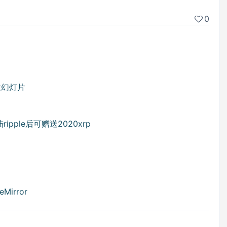
0
创建幻灯片
ripple后可赠送2020xrp
irror