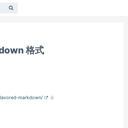
rkdown 格式
b-flavored-markdown/
3