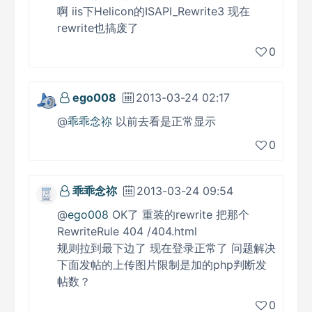
啊 iis下Helicon的ISAPI_Rewrite3 现在
rewrite也搞废了
0
ego008
2013-03-24 02:17
@
乖乖念祢
以前去看是正常显示
0
乖乖念祢
2013-03-24 09:54
@
ego008
OK了 重装的rewrite 把那个
RewriteRule 404 /404.html
规则拉到最下边了 现在登录正常了 问题解决
下面发帖的上传图片限制是加的php判断发
帖数？
0