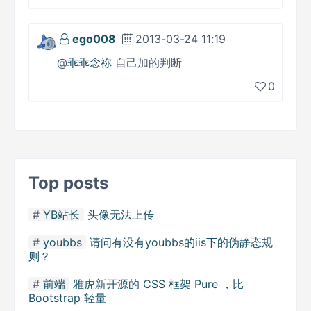
ego008
2013-03-24 11:19
@
乖乖念祢
自己加的判断
0
Top posts
YB站长
头像无法上传
youbbs
请问有没有youbbs的iis下的伪静态规
则？
前端
雅虎新开源的 CSS 框架 Pure ，比
Bootstrap 轻量