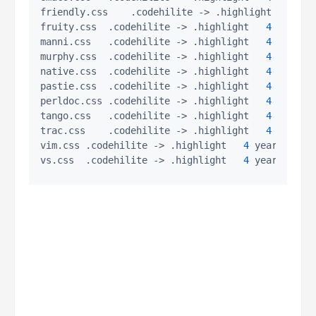
friendly.css	.codehilite 
->
 .highlight	
4
 yea
fruity.css	.codehilite 
->
 .highlight	
4
 years a
manni.css	.codehilite 
->
 .highlight	
4
 years a
murphy.css	.codehilite 
->
 .highlight	
4
 years a
native.css	.codehilite 
->
 .highlight	
4
 years a
pastie.css	.codehilite 
->
 .highlight	
4
 years a
perldoc.css	.codehilite 
->
 .highlight	
4
 years a
tango.css	.codehilite 
->
 .highlight	
4
 years a
trac.css	.codehilite 
->
 .highlight	
4
 years a
vim.css	.codehilite 
->
 .highlight	
4
 years ago

vs.css	.codehilite 
->
 .highlight	
4