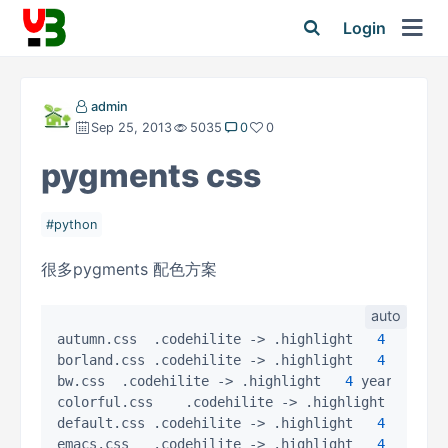
Login
admin
Sep 25, 2013
5035
0
0
pygments css
python
很多pygments 配色方案
autumn.css	.codehilite 
->
 .highlight	
4
 years a
borland.css	.codehilite 
->
 .highlight	
4
 years a
bw.css	.codehilite 
->
 .highlight	
4
 years ago

colorful.css	.codehilite 
->
 .highlight	
4
 yea
default.css	.codehilite 
->
 .highlight	
4
 years a
emacs.css	.codehilite 
->
 .highlight	
4
 years a