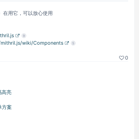
在用它，可以放心使用
hril.js
9
/mithril.js/wiki/Components
5
0
代码高亮
单方案