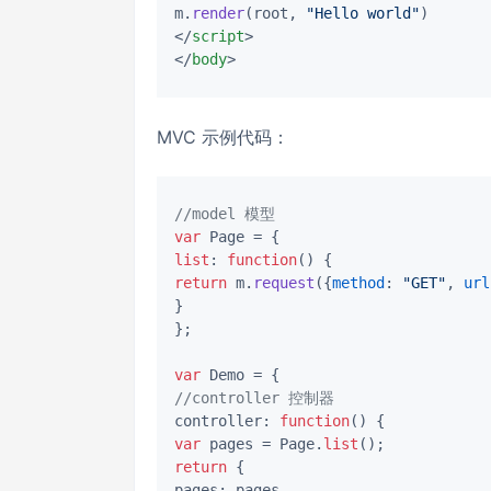
m.
render
(root, 
"Hello world"
</
script
>
</
body
>
MVC 示例代码：
//model 模型
var
list
: 
function
(
) 
return
 m.
request
({
method
: 
"GET"
, 
url
}

};

var
//controller 控制器
controller: 
function
(
) 
var
 pages = Page.
list
return
 {

pages: pages,
