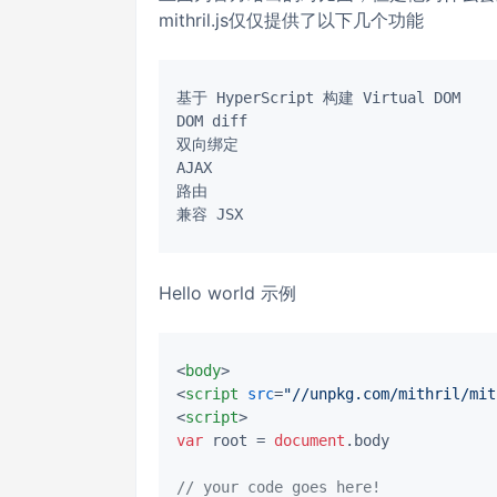
mithril.js仅仅提供了以下几个功能
基于 HyperScript 构建 Virtual DOM

DOM diff

双向绑定

AJAX

路由

Hello world 示例
<
body
>
<
script
src
=
"//unpkg.com/mithril/mit
<
script
>
var
 root = 
document
.
body
// your code goes here!