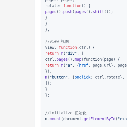
rotate: 
function
(
) 
pages
().
push
(
pages
().
shift
());

}

}

},

//view 视图
view: 
function
(
ctrl
) 
return
m
(
"div"
, [

ctrl.
pages
().
map
return
m
(
"a"
, {
href
: page.url}, page
m
(
"button"
, {
onclick
: ctrl.rotate}, 
]);

}

};

//initialize 初始化
m.
mount
(document.
getElementById
(
"exa