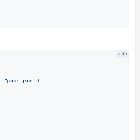
: 
"pages.json"
});
