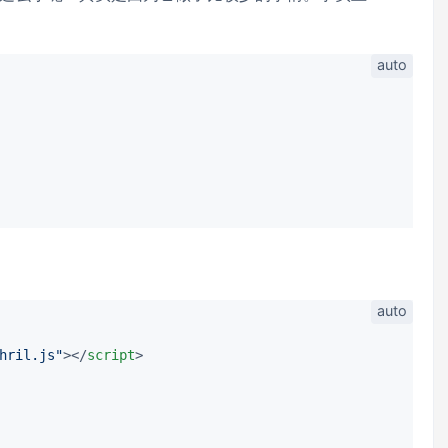
hril.js"
>
</
script
>