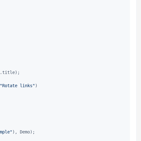
.title);

"Rotate links"
)

mple"