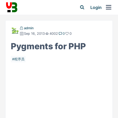
Login
admin
Sep 16, 2013
4002
0
0
Pygments for PHP
程序员