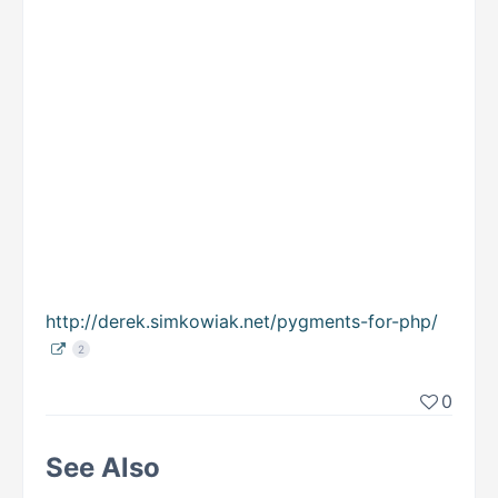
http://derek.simkowiak.net/pygments-for-php/
2
0
See Also