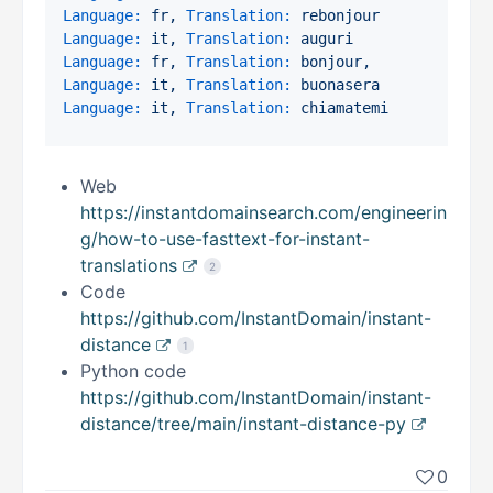
Language:
fr,
Translation:
rebonjour
Language:
it,
Translation:
auguri
Language:
fr,
Translation:
bonjour,
Language:
it,
Translation:
buonasera
Language:
it,
Translation:
chiamatemi
Web
https://instantdomainsearch.com/engineerin
g/how-to-use-fasttext-for-instant-
translations
2
Code
https://github.com/InstantDomain/instant-
distance
1
Python code
https://github.com/InstantDomain/instant-
distance/tree/main/instant-distance-py
0