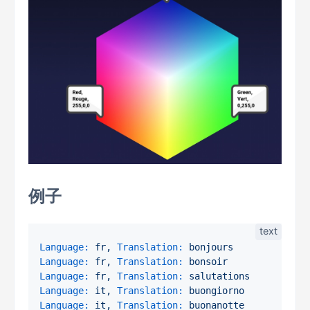
例子
Language:
fr,
Translation:
bonjours
Language:
fr,
Translation:
bonsoir
Language:
fr,
Translation:
salutations
Language:
it,
Translation:
buongiorno
Language:
it,
Translation:
buonanotte