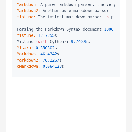
Markdown:
Markdown2:
mistune:
 The fastest markdown parser 
in
 pure Pyth
Parsing the Markdown Syntax document 
1000
Mistune:
12.7255
s

Mistune (
with
 Cython): 
9.74075
Misaka:
0.550502
Markdown:
46.4342
Markdown2:
78.2267
cMarkdown:
0.664128