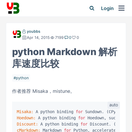
Login
youbbs
Apr 14, 2015
7199
0
0
python Markdown 解析
库速度比较
python
作者推荐 Misaka，mistune。
Misaka:
 A python binding 
for
Hoedown:
 A python binding 
for
 Hoedown, successor
Discount:
 A python binding 
for
cMarkdown:
 Markdown 
for
 Python, accelerated 
by