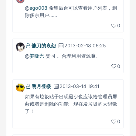
@
ego008
希望后台可以查看用户列表，删
除多余用户……
0
镰刀的哀怨
2013-02-18 06:25
@
姜晓光
赞同 。合理利用资源嘛。
0
明月登楼
2013-03-14 19:41
如果有垃圾贴子出现最少也应该给管理员屏
蔽或者是删除的功能！现在发垃圾的太猖獗
了！
0