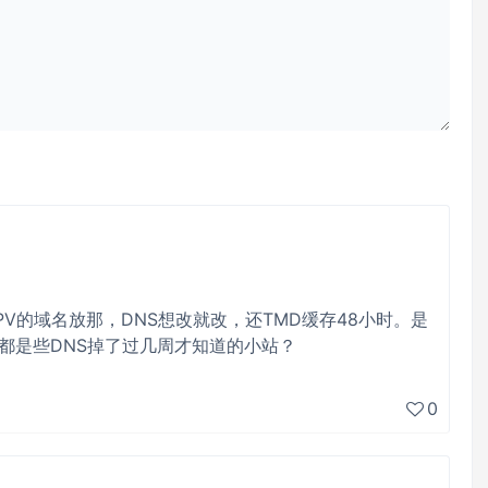
几亿PV的域名放那，DNS想改就改，还TMD缓存48小时。是
，都是些DNS掉了过几周才知道的小站？
0