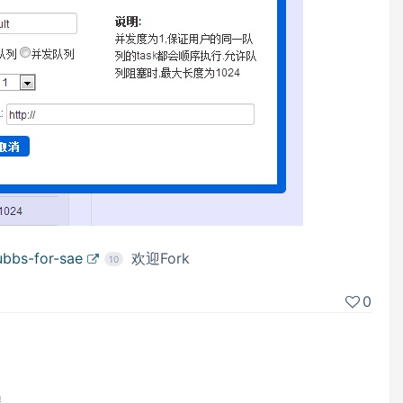
ubbs-for-sae
欢迎Fork
10
0
程