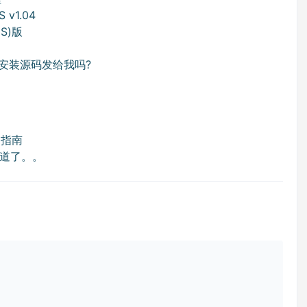
 v1.04
CS)版
版安装源码发给我吗?
4 指南
道了。。