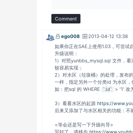
Comment
ego008
2013-04-12 13:38
如果你正在SAE上使用1.03，可尝
升级说明：
1）对照yunbbs_mysql.sql 
较容易实现；
2）对水区（垃圾桶）的处理，发布的
一样，指定另外一个分类id 为水区
如：把sql 的 WHERE
> '1' 
id
3）看看水区的起源
https://www.yo
后来又添加了与水区相关的功能：不
<等会还是写一下升级向导>
写好了，请移步
https://www.youbb