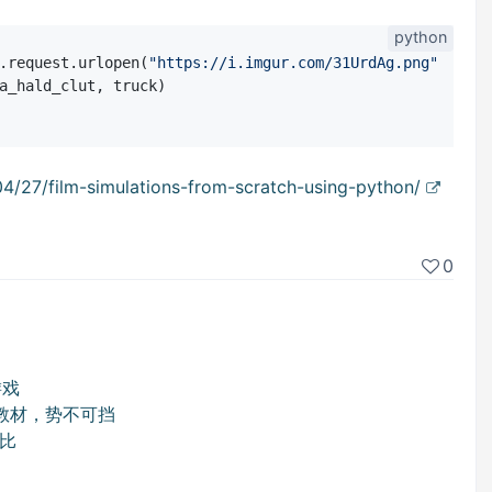
.request.urlopen(
"https://i.imgur.com/31UrdAg.png"
))

a_hald_clut, truck)

04/27/film-simulations-from-scratch-using-python/
0
游戏
学教材，势不可挡
对比