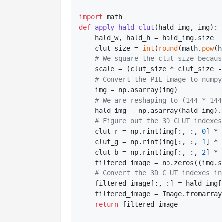
import
def
apply_hald_clut
(
hald_img, img
):

    hald_w, hald_h = hald_img.size

    clut_size = 
int
(
round
(math.
pow
(h
# We square the clut_size becaus
    scale = (clut_size * clut_size -
# Convert the PIL image to numpy
    img = np.asarray(img)

# We are reshaping to (144 * 144
    hald_img = np.asarray(hald_img).
# Figure out the 3D CLUT indexes
    clut_r = np.rint(img[:, :, 
0
] * 
    clut_g = np.rint(img[:, :, 
1
] * 
    clut_b = np.rint(img[:, :, 
2
] * 
    filtered_image = np.zeros((img.s
# Convert the 3D CLUT indexes in
    filtered_image[:, :] = hald_img[
    filtered_image = Image.fromarray
return