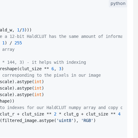
ald_w, 
1
/
3
)))

e a 12-bit HaldCLUT has the same amount of information a
 
1
) / 
255
 array
 * 144, 3) - it helps with indexing
reshape(clut_size ** 
6
, 
3
)

 corresponding to the pixels in our image
scale).astype(
int
)

scale).astype(
int
)

scale).astype(
int
)

hape))

to indexes for our HaldCLUT numpy array and copy over th
clut_r + clut_size ** 
2
 * clut_g + clut_size ** 
4
 * clut
(filtered_image.astype(
'uint8'
), 
'RGB'
)
