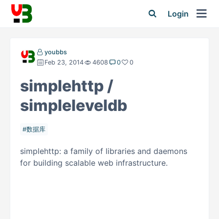
Login
youbbs
Feb 23, 2014
4608
0
0
simplehttp /
simpleleveldb
数据库
simplehttp: a family of libraries and daemons
for building scalable web infrastructure.