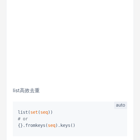
list高效去重
list(
set
(
seq
# or
{}.fromkeys(
seq