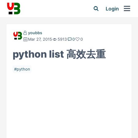
Login
youbbs
Mar 27, 2015
5913
0
0
python list 高效去重
python