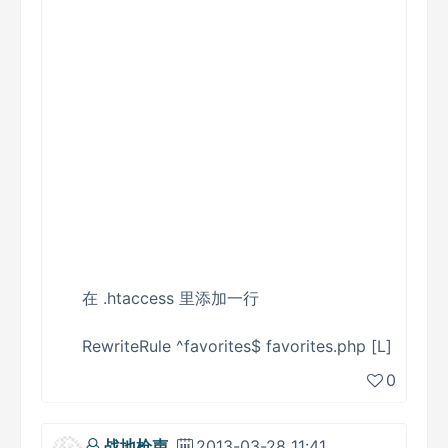
在 .htaccess 里添加一行
RewriteRule ^favorites$ favorites.php [L]
0
战地枪声
2013-03-28 11:41