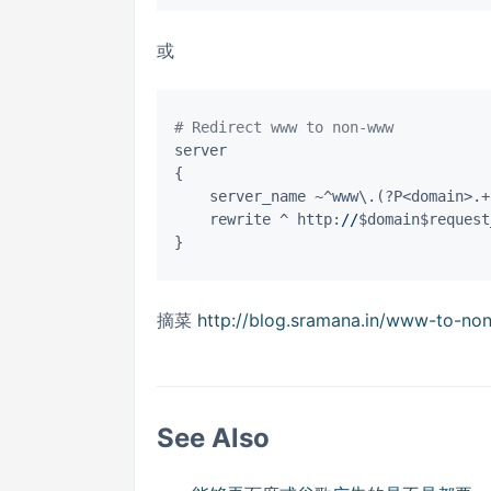
或
# Redirect www to non-www
server

{

    server_name ~^www\.(?P<domain>.+)
    rewrite ^ http:
//
$domain$request
摘菜
http://blog.sramana.in/www-to-no
See Also