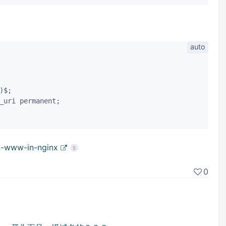
$;

_uri permanent;

n-www-in-nginx
5
0