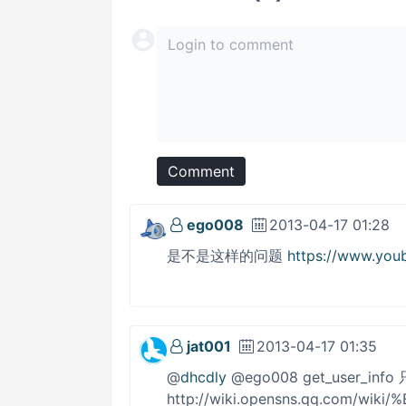
Comment
ego008
2013-04-17 01:28
是不是这样的问题
https://www.you
jat001
2013-04-17 01:35
@
dhcdly
@ego008 get_user_in
http://wiki.opensns.qq.com/