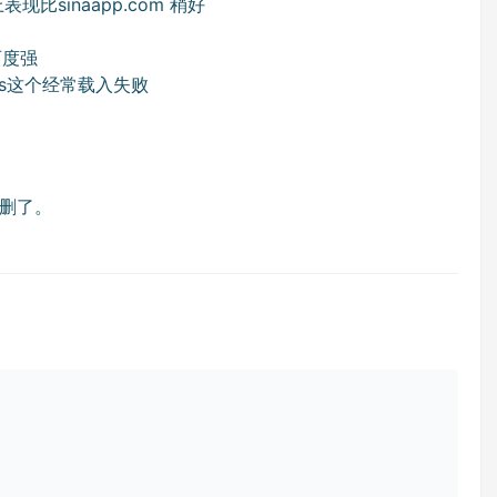
表现比sinaapp.com 稍好
百度强
sone.js这个经常载入失败
删了。