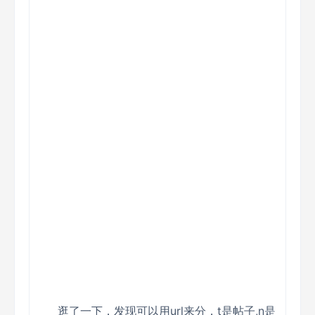
逛了一下，发现可以用url来分，t是帖子,n是