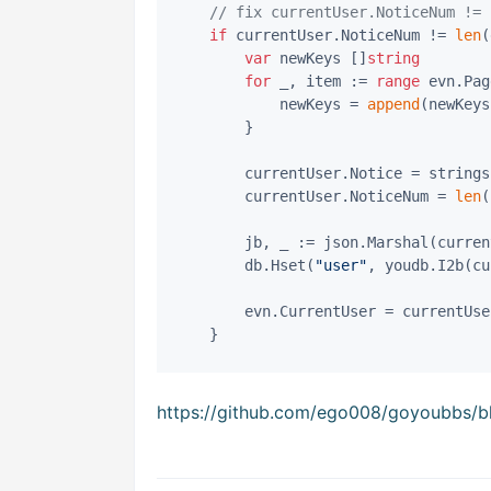
// fix currentUser.NoticeNum != 
if
 currentUser.NoticeNum != 
len
(
var
 newKeys []
string
for
 _, item := 
range
 evn.Pag
			newKeys = 
append
(newKeys
		}

		currentUser.Notice = string
		currentUser.NoticeNum = 
len
(
		jb, _ := json.Marshal(currentUser)

		db.Hset(
"user"
, youdb.I2b(cu
		evn.CurrentUser = currentUser

https://github.com/ego008/goyoubbs/bl