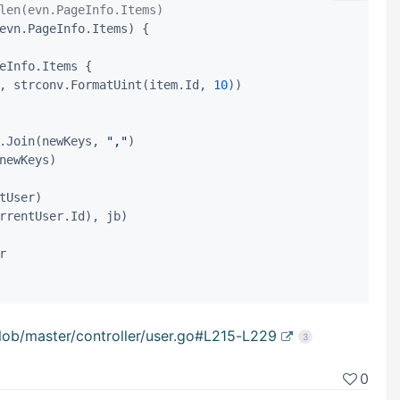
len(evn.PageInfo.Items)
evn.PageInfo.Items) {

eInfo.Items {

, strconv.FormatUint(item.Id, 
10
))

s.Join(newKeys, 
","
)

newKeys)

rrentUser.Id), jb)

ob/master/controller/user.go#L215-L229
3
0