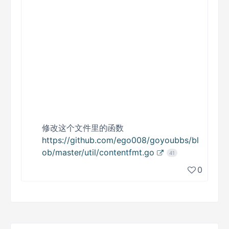
修改这个文件里的函数
https://github.com/ego008/goyoubbs/bl
ob/master/util/contentfmt.go
41
0