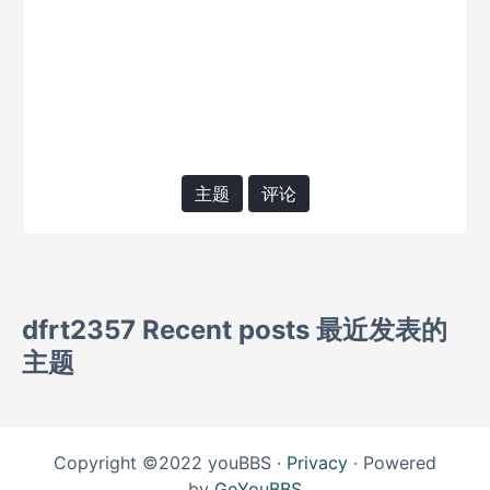
主题
评论
dfrt2357 Recent posts 最近发表的
主题
Copyright ©2022 youBBS ·
Privacy
· Powered
by
GoYouBBS