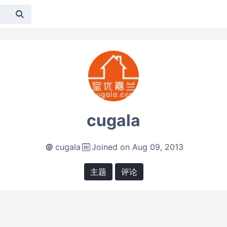
cugala
cugala
Joined on Aug 09, 2013
主题
评论