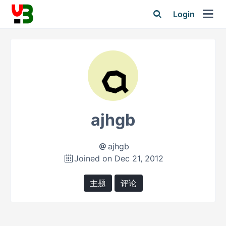
Login
ajhgb
ajhgb
Joined on Dec 21, 2012
主题
评论