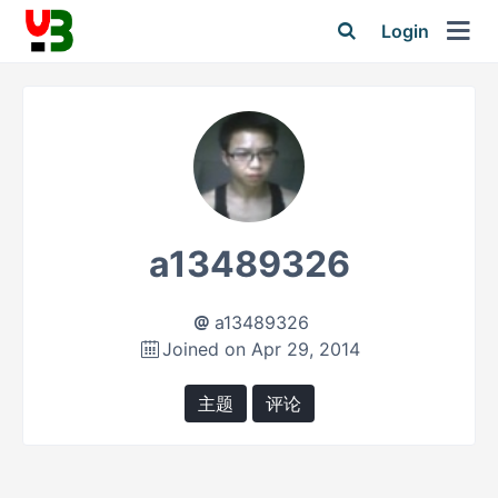
Login
a13489326
a13489326
Joined on Apr 29, 2014
主题
评论