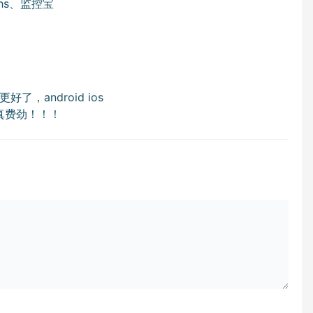
ghs、监控宝
，android ios
装真费劲！！！