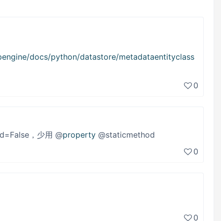
pengine/docs/python/datastore/metadataentityclass
0
=False，少用 @
property
@staticmethod
0
0