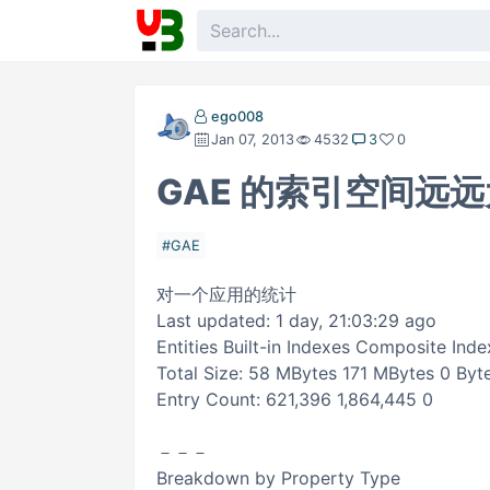
ego008
Jan 07, 2013
4532
3
0
GAE 的索引空间远
GAE
对一个应用的统计
Last updated: 1 day, 21:03:29 ago
Entities Built-in Indexes Composite Inde
Total Size: 58 MBytes 171 MBytes 0 By
Entry Count: 621,396 1,864,445 0
－－－
Breakdown by Property Type