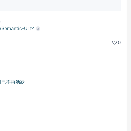
g/Semantic-UI
3
0
目已不再活跃
型