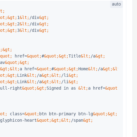
t;
ot;
&gt;
1
&lt;
/div
&gt;
ot;
&gt;
2
&lt;
/div
&gt;
ot;
&gt;
3
&lt;
/div
&gt;
;
&gt;
quot;
 href=
&quot;
#
&quot;
&gt;
Title
&lt;
/a
&gt;
av
&quot;
&gt;
&gt;
&lt;
a href=
&quot;
#
&quot;
&gt;
Home
&lt;
/a
&gt;
&lt;
/li
&gt
ot;
&gt;
Link
&lt;
/a
&gt;
&lt;
/li
&gt;
ot;
&gt;
Link
&lt;
/a
&gt;
&lt;
/li
&gt;
ull-right
&quot;
&gt;
Signed in as 
&lt;
a href=
&quot;
#
&quot;
ot;
 class=
&quot;
btn btn-primary btn-lg
&quot;
&gt;
glyphicon-heart
&quot;
&gt;
&lt;
/span
&gt;