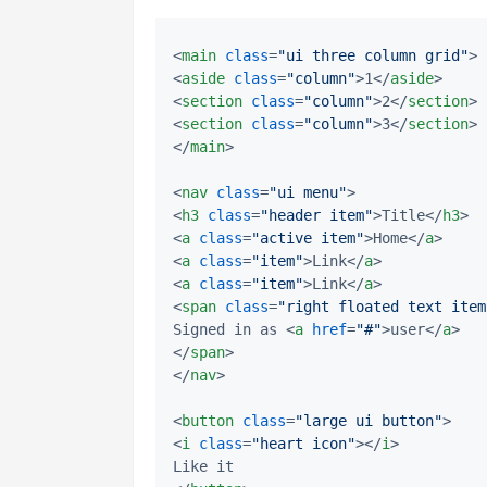
<
main
class
=
"ui three column grid"
>
<
aside
class
=
"column"
>
1
</
aside
>
<
section
class
=
"column"
>
2
</
section
>
<
section
class
=
"column"
>
3
</
section
>
</
main
>
<
nav
class
=
"ui menu"
>
<
h3
class
=
"header item"
>
Title
</
h3
>
<
a
class
=
"active item"
>
Home
</
a
>
<
a
class
=
"item"
>
Link
</
a
>
<
a
class
=
"item"
>
Link
</
a
>
<
span
class
=
"right floated text item
Signed in as 
<
a
href
=
"#"
>
user
</
a
>
</
span
>
</
nav
>
<
button
class
=
"large ui button"
>
<
i
class
=
"heart icon"
>
</
i
>