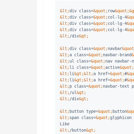
&lt;
div class=
&quot;
row
&quot;
&g
&lt;
div class=
&quot;
col-lg-4
&qu
&lt;
div class=
&quot;
col-lg-4
&qu
&lt;
div class=
&quot;
col-lg-4
&qu
&lt;
/div
&gt;
&lt;
div class=
&quot;
navbar
&quot
&lt;
a class=
&quot;
navbar-brand
&
&lt;
ul class=
&quot;
nav navbar-n
&lt;
li class=
&quot;
active
&quot;
&lt;
li
&gt;
&lt;
a href=
&quot;
#
&qu
&lt;
li
&gt;
&lt;
a href=
&quot;
#
&qu
&lt;
p class=
&quot;
navbar-text p
&lt;
/ul
&gt;
&lt;
/div
&gt;
&lt;
button type=
&quot;
button
&qu
&lt;
span class=
&quot;
glyphicon 
&lt;
/button
&gt;