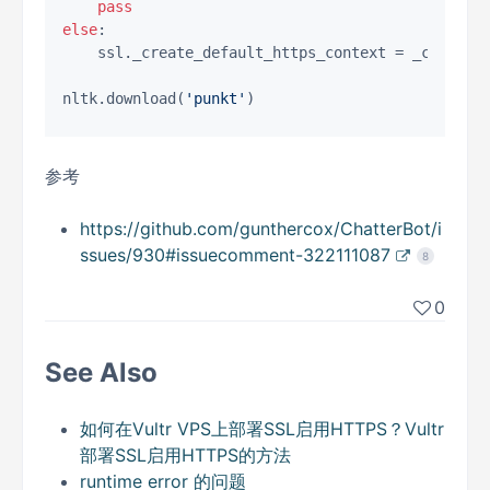
pass
else
:

    ssl._create_default_https_context = _create_u
nltk.download(
'punkt'
参考
https://github.com/gunthercox/ChatterBot/i
ssues/930#issuecomment-322111087
8
0
See Also
如何在Vultr VPS上部署SSL启用HTTPS？Vultr
部署SSL启用HTTPS的方法
runtime error 的问题