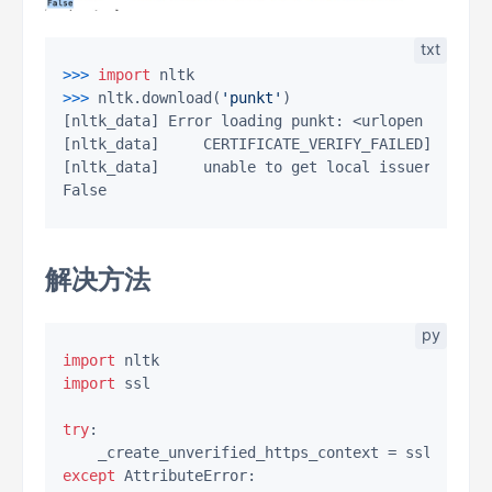
>>>
import
 nltk
>>>
nltk.download(
'punkt'
)
[nltk_data] Error loading punkt: <urlopen error [
[nltk_data]     CERTIFICATE_VERIFY_FAILED] certif
[nltk_data]     unable to get local issuer certif
解决方法
import
import
 ssl

try
:

except
 AttributeError:
