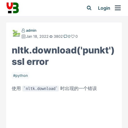
Login
admin
Jan 18, 2022
3802
0
0
nltk.download('punkt')
ssl error
python
使用
时出现的一个错误
nltk.download