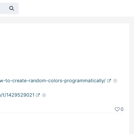
ow-to-create-random-colors-programmatically/
7
om/t/1429529021
3
0