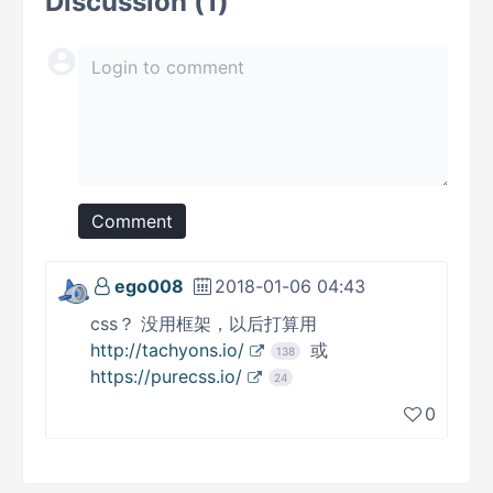
Discussion (1)
Comment
ego008
2018-01-06 04:43
css？ 没用框架，以后打算用
http://tachyons.io/
或
138
https://purecss.io/
24
0