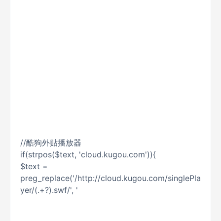
//酷狗外贴播放器
if(strpos($text, 'cloud.kugou.com')){
$text =
preg_replace('/http://cloud.kugou.com/singlePla
yer/(.+?).swf/', '