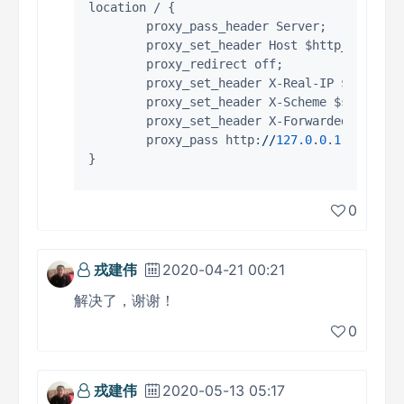
location / {

        proxy_pass_header Server;

        proxy_set_header Host $http_host;

        proxy_redirect off;

        proxy_set_header X-Real-IP $remote_a
        proxy_set_header X-Scheme $scheme;

        proxy_set_header X-Forwarded-For $pr
        proxy_pass http:
//
127.0
.
0
.
1
:
8082
;

0
戎建伟
2020-04-21 00:21
解决了，谢谢！
0
戎建伟
2020-05-13 05:17