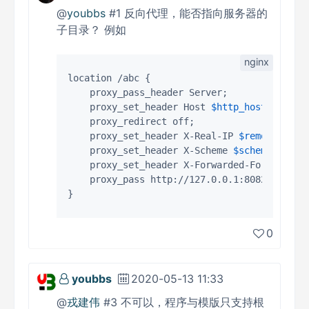
@
youbbs
#1 反向代理，能否指向服务器的
子目录？ 例如
location /abc {

    proxy_pass_header Server;

    proxy_set_header Host 
$http_host
;

    proxy_redirect off;

    proxy_set_header X-Real-IP 
$remote_addr
;
    proxy_set_header X-Scheme 
$scheme
;

    proxy_set_header X-Forwarded-For 
$proxy
    proxy_pass http://127.0.0.1:8082;

0
youbbs
2020-05-13 11:33
@
戎建伟
#3 不可以，程序与模版只支持根