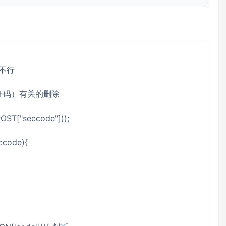
不行
 （验证码）有关的删除
OST["seccode"]));
ccode){