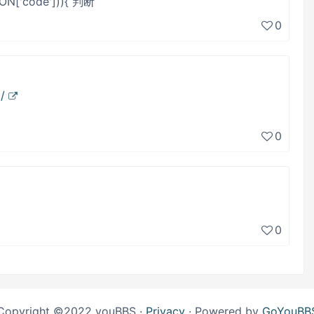
ION['code'])){ 判断
0
/
0
0
Copyright ©2022 youBBS ·
Privacy
· Powered by
GoYouBB