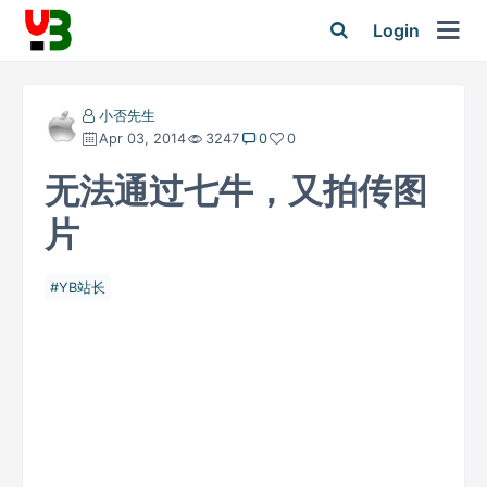
Login
小否先生
Apr 03, 2014
3247
0
0
无法通过七牛，又拍传图
片
YB站长