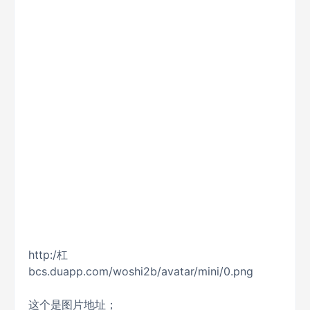
http:/杠
bcs.duapp.com/woshi2b/avatar/mini/0.png
这个是图片地址；