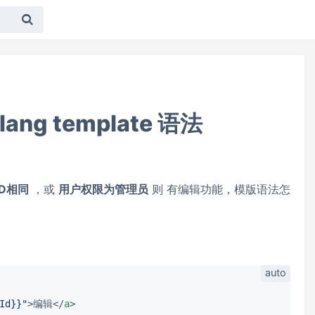
ng template 语法
D相同
，或
用户权限为管理员
则 有编辑功能，模版语法怎
Id}}"
>
编辑
</
a
>