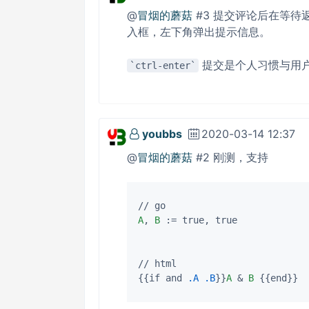
@
冒烟的蘑菇
#3 提交评论后在等
入框，左下角弹出提示信息。
提交是个人习惯与用
ctrl-enter
youbbs
2020-03-14 12:37
@
冒烟的蘑菇
#2 刚测，支持
A
, 
B
 := true, true

// html

{{if and 
.A
.B
}}
A
 & 
B