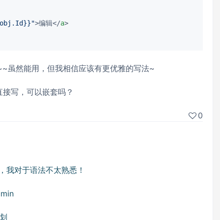
obj.Id}}"
>
编辑
</
a
>
~~虽然能用，但我相信应该有更优雅的写法~
不支持直接写，可以嵌套吗？
0
关，我对于语法不太熟悉！
in
划