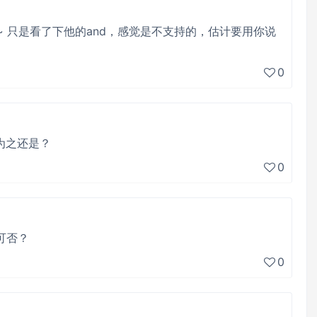
~ 只是看了下他的and，感觉是不支持的，估计要用你说
0
为之还是？
0
，可否？
0