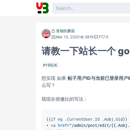
冒烟的蘑菇
Mar 13, 2020
3819
7
0
请教一下站长一个 gola
YB站长
想实现 如果
帖子用户ID与当前已登录用户I
么写？
我现在很傻比的写法：
{{if eq .CurrentUser.Id .Aobj.Uid}}

• 
<
a
href
=
"/admin/post/edit/{{.Aobj.