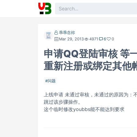
乖乖念祢
Mar 29, 2013
4971
6
0
申请QQ登陆审核 等
重新注册或绑定其他帐
问题
上线申请 未通过审核，未通过的原因为：
跳过该步骤操作。
这个临时修改youbbs能不能达到要求