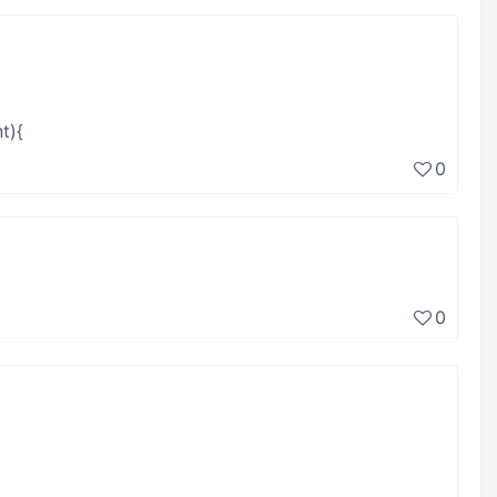
t){
0
0