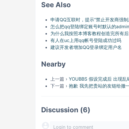
See Also
申请QQ互联时，提示“禁止开发商强
怎么把qq登陆绑定账号时默认的admi
为什么我按照本博客教程创造完所有后
有人在uc上用qq帐号登陆成功过吗
建议开发者增加QQ登录绑定用户名
Nearby
上一篇 ›
YOUBBS 假设完成后 出现
下一篇 ›
抱歉 我先把贵站的友链给撤
Discussion (6)