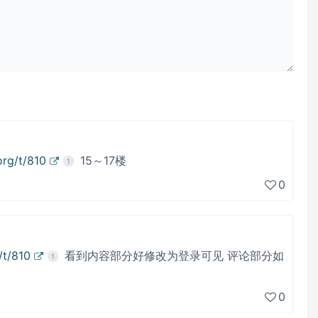
rg/t/810
15～17楼
1
0
/t/810
看到内容部分好修改为登录可见 评论部分如
1
0