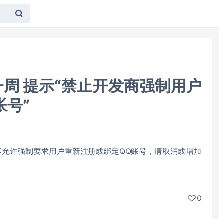
一周 提示“禁止开发商强制用户
号”
不允许强制要求用户重新注册或绑定QQ账号，请取消或增加
0