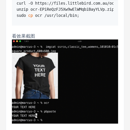
curl -O https://files.littlebird.com.au/ocr-EPiRe
unzip ocr-EPiReQzFJ5Xw9wElWMqbiBayYLVp.zip;

sudo 
cp
看效果截图